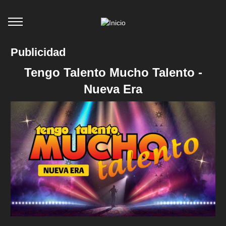
Publicidad
Tengo Talento Mucho Talento -
Nueva Era