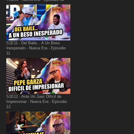
S1E11 - Del Baile... A Un Beso
Inesperado - Nueva Era - Episodio
11
S1E12 - Ante Un Juez Difícil de
Impresionar - Nueva Era - Episodio
12