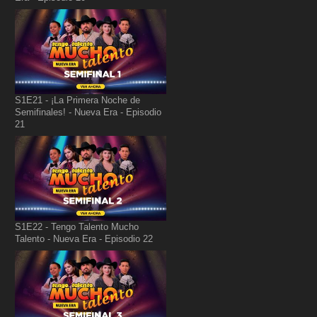
S1E21 - ¡La Primera Noche de
Semifinales! - Nueva Era - Episodio
21
S1E22 - Tengo Talento Mucho
Talento - Nueva Era - Episodio 22