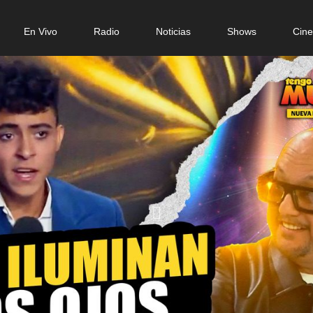
n
En Vivo
Radio
Noticias
Shows
Cin
gation