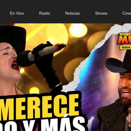
n
En Vivo
Radio
Noticias
Shows
Cin
gation