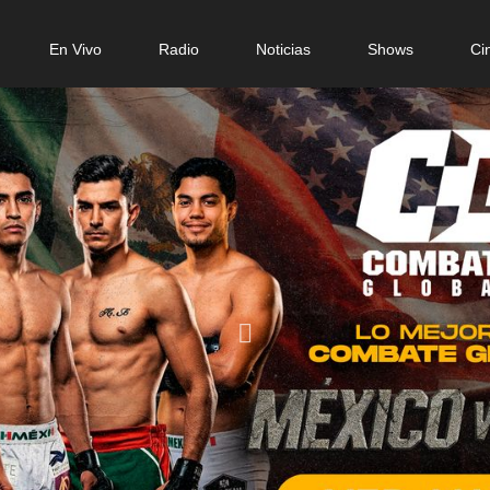
in
En Vivo
Radio
Noticias
Shows
Ci
igation