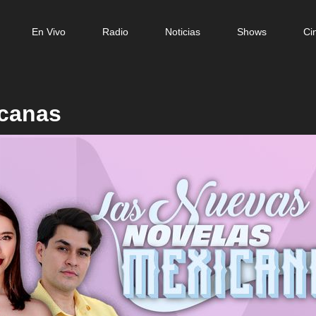
in
En Vivo
Radio
Noticias
Shows
Ci
igation
canas