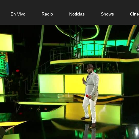
n
En Vivo
Radio
Noticias
Shows
Cin
gation