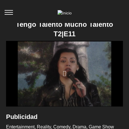
Tengo Talento Mucho Talento
T2|E11
Publicidad
Entertainment
Reality
Comedy
Drama
Game Show