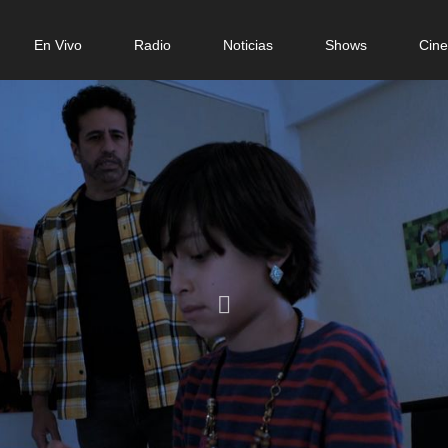
n
En Vivo
Radio
Noticias
Shows
Cin
gation