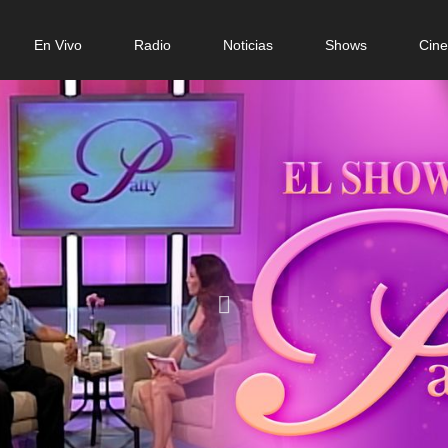
n
En Vivo
Radio
Noticias
Shows
Cin
gation