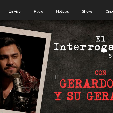
n
En Vivo
Radio
Noticias
Shows
Cin
gation