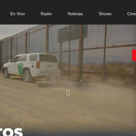
n
En Vivo
Radio
Noticias
Shows
Cin
gation