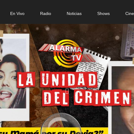
n
En Vivo
Radio
Noticias
Shows
Cin
gation