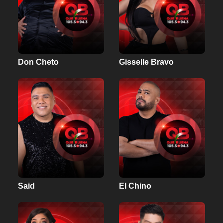
Don Cheto
Gisselle Bravo
Said
El Chino