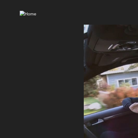
Ma
nav