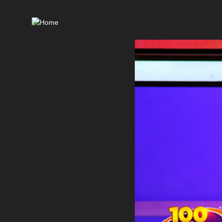
Ma
nav